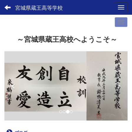
宮城県蔵王高等学校
Toggl
～宮城県蔵王高校へようこそ～
p
n
r
e
e
x
v
t
i
o
u
s