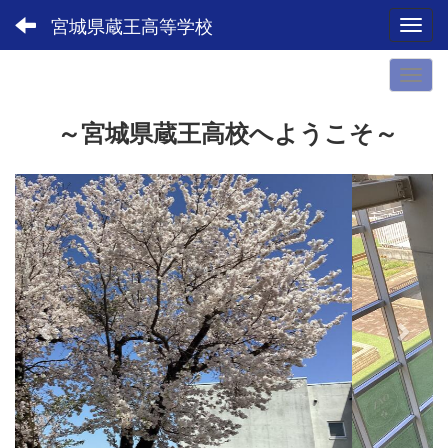
宮城県蔵王高等学校
Toggl
～宮城県蔵王高校へようこそ～
p
n
r
e
e
x
v
t
i
o
u
s