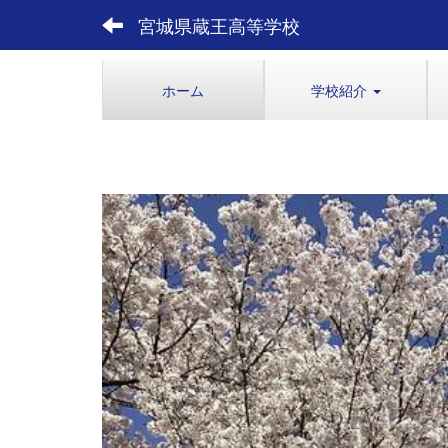
宮城県蔵王高等学校
ホーム
学校紹介
p
r
e
v
i
o
u
s