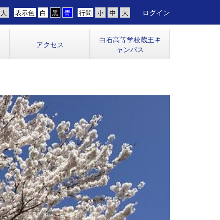
ログイン
表示色
行間
白石高等学校蔵王キ
アクセス
ャンパス
n
e
x
t