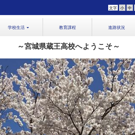
文字
学校生活
教育課程
進路状況
～宮城県蔵王高校へようこそ～